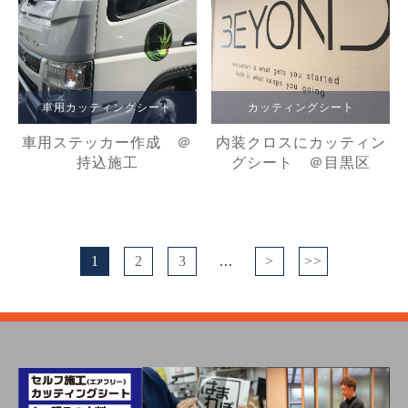
車用カッティングシート
カッティングシート
車用ステッカー作成 ＠
内装クロスにカッティン
持込施工
グシート ＠目黒区
1
2
3
...
>
>>